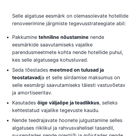
Selle algatuse eesmärk on olemasolevate hotellide
renoveerimine järgmiste tegevusstrateegiate abil:
Pakkumine
tehniline nõustamine
nende
eesmärkide saavutamiseks vajalike
parendusmeetmete kohta nende hotellide puhul,
kes selle algatusega kohustuvad.
Seda tõestades
meetmed on tulusad ja
teostatavad
ja et selle siirdamise maksumus on
selle eesmärgi saavutamiseks täiesti vastuvõetav
ja amortiseeritav.
Kasutades
õige väljaõpe ja teadlikkus
, selleks
kehtestatud vajalike tegevuste kaudu.
Nende teedrajavate hoonete julgustamine selles
algatuses riiklikul ja rahvusvahelisel tasandil,
suurendades nende prestiiži ja mõjutades nende