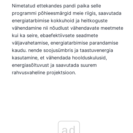
Nimetatud ettekandes pandi paika selle
programmi põhieesmärgid meie riigis, saavutada
energiatarbimise kokkuhoid ja heitkoguste
vähendamine nii nõudlust vähendavate meetmete
kui ka seire, ebaefektiivsete seadmete
väljavahetamise, energiatarbimise parandamise
kaudu. nende soojusümbris ja taastuvenergia
kasutamine, et vähendada hoolduskulusid,
energiasõltuvust ja saavutada suurem
rahvusvaheline projektsioon.
ad