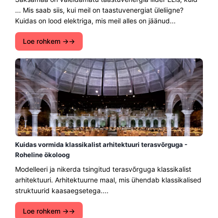
... Mis saab siis, kui meil on taastuvenergiat üleliigne?
Kuidas on lood elektriga, mis meil alles on jäänud...
Loe rohkem →
Kuidas vormida klassikalist arhitektuuri terasvõrguga -
Roheline ökoloog
Modelleeri ja nikerda tsingitud terasvõrguga klassikalist
arhitektuuri. Arhitektuurne maal, mis ühendab klassikalised
struktuurid kaasaegsetega....
Loe rohkem →