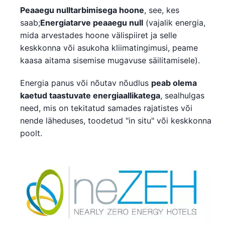
Peaaegu nulltarbimisega hoone
, see, kes
saab;
Energiatarve peaaegu null
(vajalik energia,
mida arvestades hoone välispiiret ja selle
keskkonna või asukoha kliimatingimusi, peame
kaasa aitama sisemise mugavuse säilitamisele).
Energia panus või nõutav nõudlus
peab olema
kaetud taastuvate energiaallikatega
, sealhulgas
need, mis on tekitatud samades rajatistes või
nende läheduses, toodetud "in situ" või keskkonna
poolt.