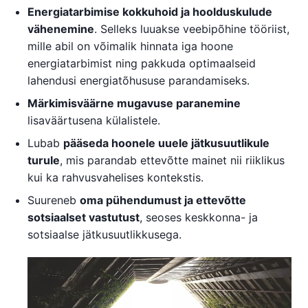
Energiatarbimise kokkuhoid ja hoolduskulude
vähenemine
. Selleks luuakse veebipõhine tööriist,
mille abil on võimalik hinnata iga hoone
energiatarbimist ning pakkuda optimaalseid
lahendusi energiatõhususe parandamiseks.
Märkimisväärne mugavuse paranemine
lisaväärtusena külalistele.
Lubab
pääseda hoonele uuele jätkusuutlikule
turule
, mis parandab ettevõtte mainet nii riiklikus
kui ka rahvusvahelises kontekstis.
Suureneb
oma pühendumust ja ettevõtte
sotsiaalset vastutust
, seoses keskkonna- ja
sotsiaalse jätkusuutlikkusega.