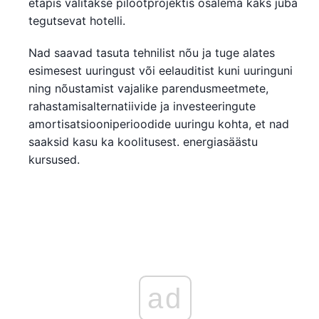
etapis valitakse pilootprojektis osalema kaks juba
tegutsevat hotelli.
Nad saavad tasuta tehnilist nõu ja tuge alates
esimesest uuringust või eelauditist kuni uuringuni
ning nõustamist vajalike parendusmeetmete,
rahastamisalternatiivide ja investeeringute
amortisatsiooniperioodide uuringu kohta, et nad
saaksid kasu ka koolitusest. energiasäästu
kursused.
ad