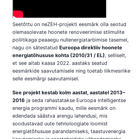
Seetõttu on neZEH-projekti eesmärk olla seotud
olemasolevate hoonete renoveerimise stiimulite
poliitikaga peaaegu nullenergiatarbimise tasemel,
nagu on sätestatud
Euroopa direktiiv hoonete
energiatõhususe kohta (2010/31 / EL)
, selliselt,
et see aitab kaasa 2022. aastaks seatud
eesmärkide saavutamisele ning toetab liikmesriike
selle eesmärgi saavutamisel.
See projekt kestab kolm aastat, aastatel 2013–
2016
ja seda rahastatakse Euroopa intelligentse
energia programmi kaudu, mille eesmärk on
edendada säästva arengu lahendusi, mis
soodustavad uute tehnoloogiate loomist
energiatõhususe parandamiseks, taastuvenergia