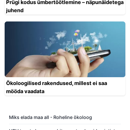
Prügi kodus ümbertöötlemine – näpunäidetega
juhend
Ökoloogilised rakendused, millest ei saa
mööda vaadata
Miks elada maa all - Roheline ökoloog