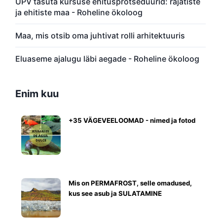
UPV tasuta kursuse ehitusprotseduurid: rajatiste
ja ehitiste maa - Roheline ökoloog
Maa, mis otsib oma juhtivat rolli arhitektuuris
Eluaseme ajalugu läbi aegade - Roheline ökoloog
Enim kuu
+35 VÄGEVEELOOMAD - nimed ja fotod
Mis on PERMAFROST, selle omadused,
kus see asub ja SULATAMINE