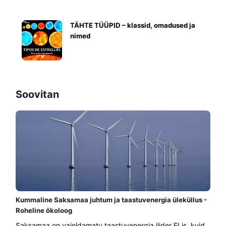
TÄHTE TÜÜPID – klassid, omadused ja
nimed
Soovitan
Kummaline Saksamaa juhtum ja taastuvenergia üleküllus -
Roheline ökoloog
Saksamaa on vaieldamatu taastuvenergia liider ELis, kuid