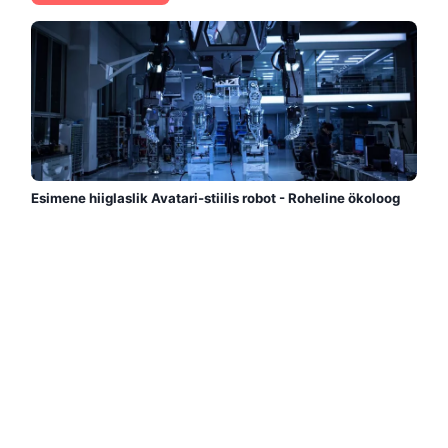
Esimene hiiglaslik Avatari-stiilis robot - Roheline ökoloog
Esimene kahejalgne robot, mida mehitavad inimesed, on
juba reaalsus. Avatari stiilis futuristlik mehhaniseeritud
tehnoloogia, mis töötab inimese teenistuses...
Loe rohkem →