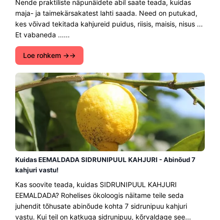
Nende praktiliste näpunäidete abil saate teada, kuidas
maja- ja taimekärsakatest lahti saada. Need on putukad,
kes võivad tekitada kahjureid puidus, riisis, maisis, nisus ...
Et vabaneda ......
Loe rohkem →
Kuidas EEMALDADA SIDRUNIPUUL KAHJURI - Abinõud 7
kahjuri vastu!
Kas soovite teada, kuidas SIDRUNIPUUL KAHJURI
EEMALDADA? Rohelises ökoloogis näitame teile seda
juhendit tõhusate abinõude kohta 7 sidrunipuu kahjuri
vastu. Kui teil on katkuga sidrunipuu, kõrvaldage see...