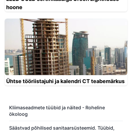
hoone
Ühtse tööriistajuhi ja kalendri CT teabemärkus
Kliimaseadmete tüübid ja näited - Roheline
ökoloog
Säästvad põhilised sanitaarsüsteemid. Tüübid,