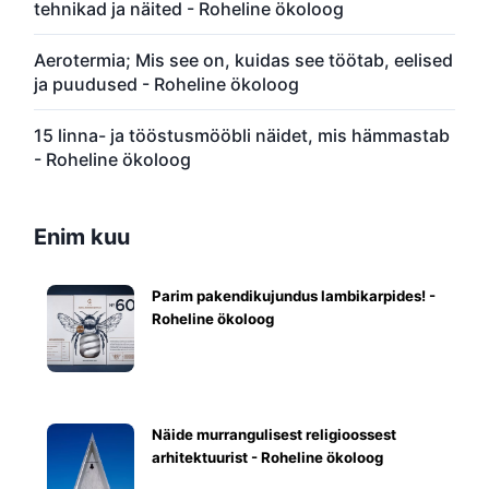
tehnikad ja näited - Roheline ökoloog
Aerotermia; Mis see on, kuidas see töötab, eelised
ja puudused - Roheline ökoloog
15 linna- ja tööstusmööbli näidet, mis hämmastab
- Roheline ökoloog
Enim kuu
Parim pakendikujundus lambikarpides! -
Roheline ökoloog
Näide murrangulisest religioossest
arhitektuurist - Roheline ökoloog