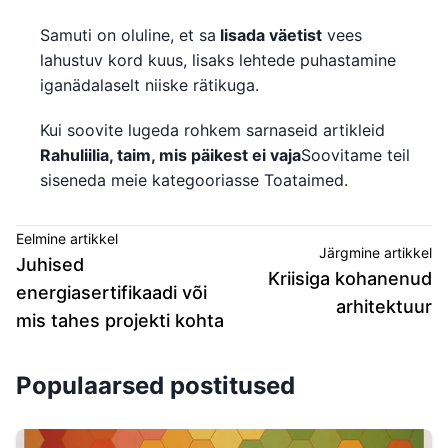
Samuti on oluline, et sa
lisada väetist
vees
lahustuv kord kuus, lisaks lehtede puhastamine
iganädalaselt niiske rätikuga.
Kui soovite lugeda rohkem sarnaseid artikleid
Rahuliilia, taim, mis päikest ei vaja
Soovitame teil
siseneda meie kategooriasse Toataimed.
Eelmine artikkel
Järgmine artikkel
Juhised
Kriisiga kohanenud
energiasertifikaadi või
arhitektuur
mis tahes projekti kohta
Populaarsed postitused