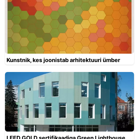
Kunstnik, kes joonistab arhitektuuri ümber
LEED GOLD sertifikaadiga Green Lighthouse