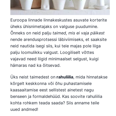
Euroopa linnade linnakeskustes asuvate korterite
üheks ühisnimetajaks on valguse puudumine.
Õnneks on neid palju
taimed, mis ei vaja päikest
nende arendusprotsessi läbiviimiseks, et saaksite
neid nautida isegi siis, kui teie majas pole liiga
palju loomulikku valgust. Loogiliselt võttes
vajavad need liigid minimaalset selgust, kuigi
hämaras nad ka õitsevad.
Üks neist taimedest on
rahuliilia
, mida hinnatakse
kõrgelt keskkonna või õhu puhastamisele
kaasaaitamise eest sellistest ainetest nagu
benseen ja formaldehüüd. Kas soovite rahuliilia
kohta rohkem teada saada? Siis anname teile
uued andmed!