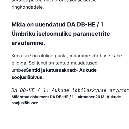
ringkondadele.
Mida on uuendatud DA DB-HE / 1
Ümbriku iseloomulike parameetrite
arvutamine.
Kuna see on oluline punkt, määrame võrdluse kahe
pildiga. Sel juhul on tehtud muudatused
umbes
Šahtid ja katuseaknad> Aukude
soojusläbivus.
DA DB-HE / 1: Aukude läbilaskvuse arvuta
Määratud dokument DA DB-HE / 1. - oktoober 2013.
Aukude
soojusläbivus
: