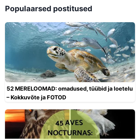
Populaarsed postitused
52 MERELOOMAD: omadused, tüübid ja loetelu
– Kokkuvõte ja FOTOD