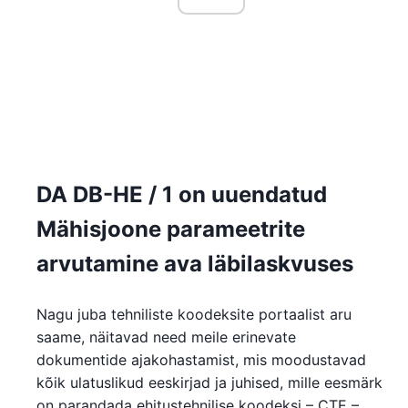
DA DB-HE / 1 on uuendatud
Mähisjoone parameetrite
arvutamine ava läbilaskvuses
Nagu juba tehniliste koodeksite portaalist aru
saame, näitavad need meile erinevate
dokumentide ajakohastamist, mis moodustavad
kõik ulatuslikud eeskirjad ja juhised, mille eesmärk
on parandada ehitustehnilise koodeksi – CTE –