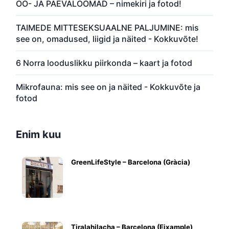
ÖÖ- JA PÄEVALOOMAD – nimekiri ja fotod!
TAIMEDE MITTESEKSUAALNE PALJUMINE: mis
see on, omadused, liigid ja näited - Kokkuvõte!
6 Norra looduslikku piirkonda – kaart ja fotod
Mikrofauna: mis see on ja näited - Kokkuvõte ja
fotod
Enim kuu
GreenLifeStyle – Barcelona (Gràcia)
Tiralahilacha – Barcelona (Eixample)