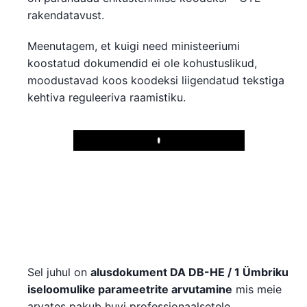
rakendatavust.
Meenutagem, et kuigi need ministeeriumi
koostatud dokumendid ei ole kohustuslikud,
moodustavad koos koodeksi liigendatud tekstiga
kehtiva reguleeriva raamistiku.
Play
Sel juhul on
alusdokument DA DB-HE / 1 Ümbriku
iseloomulike parameetrite arvutamine
mis meie
arvates pakub huvi professionaalsetele