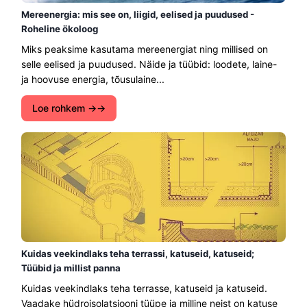
Mereenergia: mis see on, liigid, eelised ja puudused -
Roheline ökoloog
Miks peaksime kasutama mereenergiat ning millised on
selle eelised ja puudused. Näide ja tüübid: loodete, laine-
ja hoovuse energia, tõusulaine...
Loe rohkem →
Kuidas veekindlaks teha terrassi, katuseid, katuseid;
Tüübid ja millist panna
Kuidas veekindlaks teha terrasse, katuseid ja katuseid.
Vaadake hüdroisolatsiooni tüüpe ja milline neist on katuse